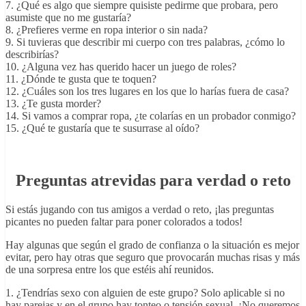
7. ¿Qué es algo que siempre quisiste pedirme que probara, pero
asumiste que no me gustaría?
8. ¿Prefieres verme en ropa interior o sin nada?
9. Si tuvieras que describir mi cuerpo con tres palabras, ¿cómo lo
describirías?
10. ¿Alguna vez has querido hacer un juego de roles?
11. ¿Dónde te gusta que te toquen?
12. ¿Cuáles son los tres lugares en los que lo harías fuera de casa?
13. ¿Te gusta morder?
14. Si vamos a comprar ropa, ¿te colarías en un probador conmigo?
15. ¿Qué te gustaría que te susurrase al oído?
Preguntas atrevidas para verdad o reto
Si estás jugando con tus amigos a verdad o reto, ¡las preguntas
picantes no pueden faltar para poner colorados a todos!
Hay algunas que según el grado de confianza o la situación es mejor
evitar, pero hay otras que seguro que provocarán muchas risas y más
de una sorpresa entre los que estéis ahí reunidos.
1. ¿Tendrías sexo con alguien de este grupo? Solo aplicable si no
hay parejas y en el grupo hay tonteo o tensión sexual. ¡No queremos