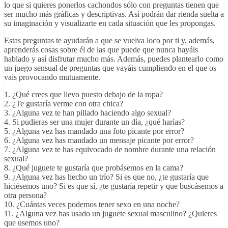
lo que si quieres ponerlos cachondos sólo con preguntas tienen que
ser mucho más gráficas y descriptivas. Así podrán dar rienda suelta a
su imaginación y visualizarte en cada situación que les propongas.
Estas preguntas te ayudarán a que se vuelva loco por ti y, además,
aprenderás cosas sobre él de las que puede que nunca hayáis
hablado y así disfrutar mucho más. Además, puedes plantearlo como
un juego sensual de preguntas que vayáis cumpliendo en el que os
vais provocando mutuamente.
1. ¿Qué crees que llevo puesto debajo de la ropa?
2. ¿Te gustaría verme con otra chica?
3. ¿Alguna vez te han pillado haciendo algo sexual?
4. Si pudieras ser una mujer durante un día, ¿qué harías?
5. ¿Alguna vez has mandado una foto picante por error?
6. ¿Alguna vez has mandado un mensaje picante por error?
7. ¿Alguna vez te has equivocado de nombre durante una relación
sexual?
8. ¿Qué juguete te gustaría que probásemos en la cama?
9. ¿Alguna vez has hecho un trío? Si es que no, ¿te gustaría que
hiciésemos uno? Si es que sí, ¿te gustaría repetir y que buscásemos a
otra persona?
10. ¿Cuántas veces podemos tener sexo en una noche?
11. ¿Alguna vez has usado un juguete sexual masculino? ¿Quieres
que usemos uno?