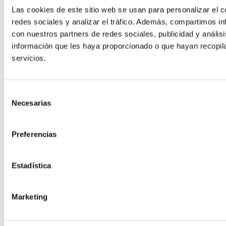
Las cookies de este sitio web se usan para personalizar el c
Meetic
redes sociales y analizar el tráfico. Además, compartimos in
4.4
con nuestros partners de redes sociales, publicidad y análi
/5
información que les haya proporcionado o que hayan recopil
servicios.
eDarling
4.5
/5
Selección
Necesarias
de
Amor40
consentimiento
4.0
Preferencias
/5
Compáralas ahora
Estadística
Artículos Relacionados
Marketing
¿Cómo saber si es amor verdadero?