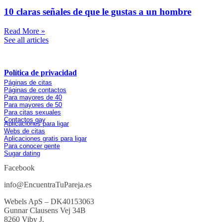
10 claras señales de que le gustas a un hombre
Read More »
See all articles
Copyright © 2021 – 2025 Webels ApS.
Política de privacidad
Comparativas
Páginas de citas
Páginas de contactos
Para mayores de 40
Para mayores de 50
Para citas sexuales
Contactos gay
Aplicaciones para ligar
Webs de citas
Aplicaciones gratis para ligar
Para conocer gente
Sugar dating
Facebook
info@EncuentraTuPareja.es
Webels ApS – DK40153063
Gunnar Clausens Vej 34B
8260 Viby J.