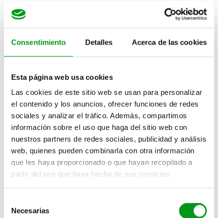
Pruébala gratis
Pruébala gratis
Más detalles
Consentimiento
Detalles
Acerca de las cookies
Sugar dating a nivel
internacional
Esta página web usa cookies
Las cookies de este sitio web se usan para personalizar
MySugarDaddy es un reconocido sitio web
el contenido y los anuncios, ofrecer funciones de redes
internacional de citas en línea, con sede en Alemania y
sociales y analizar el tráfico. Además, compartimos
información sobre el uso que haga del sitio web con
amplia presencia en varios países occidentales,
nuestros partners de redes sociales, publicidad y análisis
incluido Estados Unidos. Su principal objetivo es
web, quienes pueden combinarla con otra información
conectar a Sugar Daddies y Sugar Babies, ofreciendo
que les haya proporcionado o que hayan recopilado a
un entorno propicio para acordar sus términos y
partir del uso que haya hecho de sus servicios.
condiciones.
S
La comunidad de usuarios de MySugarDaddy se
Necesarias
e