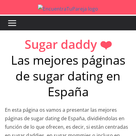
Saltar
al
contenido
Sugar daddy ❤️
Las mejores páginas
de sugar dating en
España
En esta página os vamos a presentar las mejores
páginas de sugar dating de España, dividiéndolas en
función de lo que ofrecen, es decir, si están centradas
en sugar daddies, en sugar mommies o incluso en