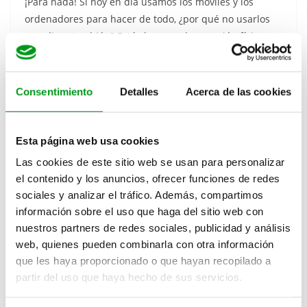
¡Para nada! Si hoy en día usamos los móviles y los
ordenadores para hacer de todo, ¿por qué no usarlos
para ligar también? Está claro que la conexión física y
personal siempre será la protagonista, pero Internet y
las redes sociales son una buena manera de hacer ese
primer contacto y romper el hielo, incluso para
conocer
Consentimiento
Detalles
Acerca de las cookies
gente
con la que de otro modo nunca hubiéramos
coincidido.
¿Cuáles son las mejores
Esta página web usa cookies
Las cookies de este sitio web se usan para personalizar
redes sociales para ligar
el contenido y los anuncios, ofrecer funciones de redes
por Internet?
sociales y analizar el tráfico. Además, compartimos
información sobre el uso que haga del sitio web con
nuestros partners de redes sociales, publicidad y análisis
Hoy en día existen múltiples redes sociales para
web, quienes pueden combinarla con otra información
conocer gente, así que te vamos a dar un par de
que les haya proporcionado o que hayan recopilado a
consejos para triunfar en cada una de ellas.
partir del uso que haya hecho de sus servicios.