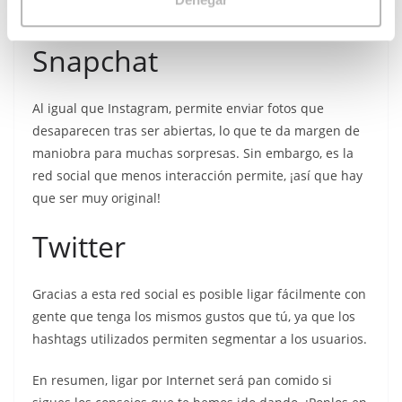
en concreto o amantes de una ciudad.
m
i
Snapchat
e
n
t
Al igual que Instagram, permite enviar fotos que
o
desaparecen tras ser abiertas, lo que te da margen de
maniobra para muchas sorpresas. Sin embargo, es la
red social que menos interacción permite, ¡así que hay
que ser muy original!
Twitter
Gracias a esta red social es posible ligar fácilmente con
gente que tenga los mismos gustos que tú, ya que los
hashtags utilizados permiten segmentar a los usuarios.
En resumen, ligar por Internet será pan comido si