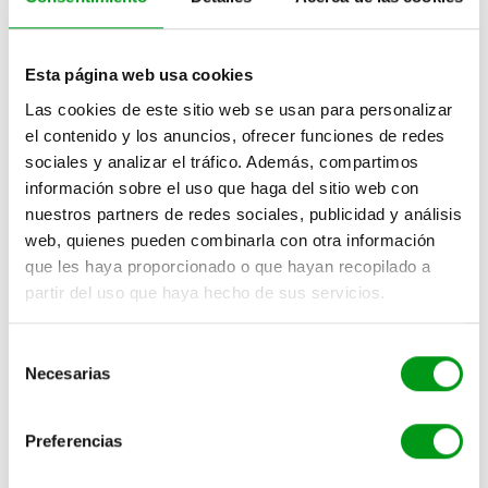
para ver algunas fotos, enviar guiños, regalos, etc…
El proceso de búsqueda también se puede realizar por
Esta página web usa cookies
ubicación geográfica, ya sea porque deseas
Las cookies de este sitio web se usan para personalizar
encuentros eróticos en algún país o ciudad que vayas
el contenido y los anuncios, ofrecer funciones de redes
a visitar o para reducir al mínimo el riesgo de que te
sociales y analizar el tráfico. Además, compartimos
información sobre el uso que haga del sitio web con
pillen.
nuestros partners de redes sociales, publicidad y análisis
Recuerda que para tener éxito en Victoria Milan tienes
web, quienes pueden combinarla con otra información
que les haya proporcionado o que hayan recopilado a
que estar muy pendiente de las notificaciones y, al
partir del uso que haya hecho de sus servicios.
mismo tiempo, tener un perfil bien detallado y con
todo lo importante. Esto es así porque la mayor parte
S
de usuarios de Victoria Milan solo suelen estar en la
Necesarias
e
plataforma el tiempo necesario para encontrar a la
l
persona indicada y las conversaciones suelen ser muy
e
Preferencias
rápidas y van al grano.
c
c