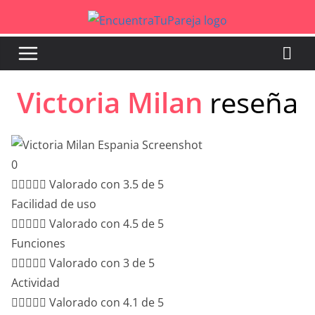
Saltar
al
contenido
Victoria Milan
reseña
0





Valorado con 3.5 de 5
Facilidad de uso





Valorado con 4.5 de 5
Funciones





Valorado con 3 de 5
Actividad





Valorado con 4.1 de 5