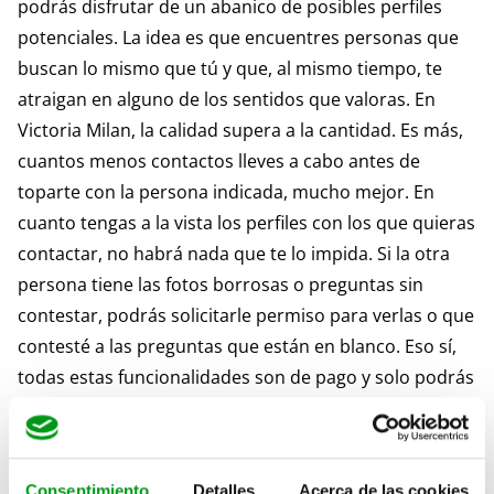
podrás disfrutar de un abanico de posibles perfiles
potenciales. La idea es que encuentres personas que
buscan lo mismo que tú y que, al mismo tiempo, te
atraigan en alguno de los sentidos que valoras. En
Victoria Milan, la calidad supera a la cantidad. Es más,
cuantos menos contactos lleves a cabo antes de
toparte con la persona indicada, mucho mejor. En
cuanto tengas a la vista los perfiles con los que quieras
contactar, no habrá nada que te lo impida. Si la otra
persona tiene las fotos borrosas o preguntas sin
contestar, podrás solicitarle permiso para verlas o que
contesté a las preguntas que están en blanco. Eso sí,
todas estas funcionalidades son de pago y solo podrás
disfrutar de ellas con una cuenta premium.
También existe la posibilidad de pedir claves privadas
Consentimiento
Detalles
Acerca de las cookies