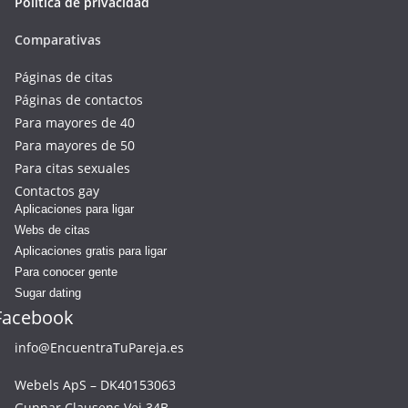
Política de privacidad
Comparativas
Páginas de citas
Páginas de contactos
Para mayores de 40
Para mayores de 50
Para citas sexuales
Contactos gay
Aplicaciones para ligar
Webs de citas
Aplicaciones gratis para ligar
Para conocer gente
Sugar dating
Facebook
info@EncuentraTuPareja.es
Webels ApS – DK40153063
Gunnar Clausens Vej 34B