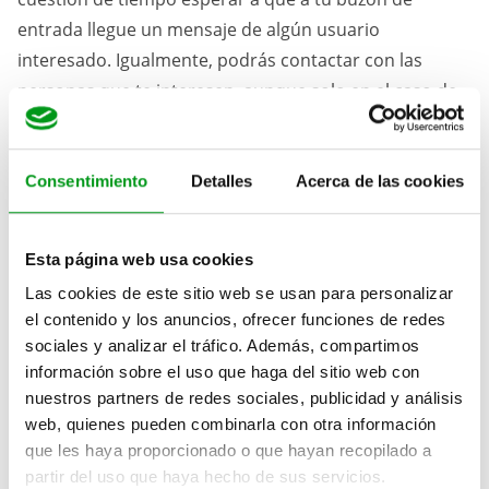
entrada llegue un mensaje de algún usuario
interesado. Igualmente, podrás contactar con las
personas que te interesen, aunque solo en el caso de
tener una cuenta premium.
Métodos de contacto
Consentimiento
Detalles
Acerca de las cookies
En el caso de SugarDaters, la mensajería por escrito es
Esta página web usa cookies
la base de la conversación con la persona que te
Las cookies de este sitio web se usan para personalizar
interesa. Como se trata de un portal para relaciones
el contenido y los anuncios, ofrecer funciones de redes
basadas en acuerdos, es lógico pensar que la
sociales y analizar el tráfico. Además, compartimos
privacidad es clave. Aunque los moderadores hacen
información sobre el uso que haga del sitio web con
todo lo posible para evitar la proliferación de cuentas
nuestros partners de redes sociales, publicidad y análisis
falsas, siempre habrá personas con objetivos y fines
web, quienes pueden combinarla con otra información
ocultos.
que les haya proporcionado o que hayan recopilado a
partir del uso que haya hecho de sus servicios.