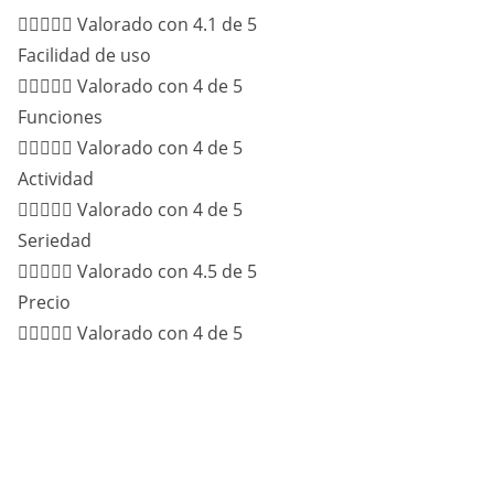





Valorado con 4.1 de 5
Facilidad de uso





Valorado con 4 de 5
Funciones





Valorado con 4 de 5
Actividad





Valorado con 4 de 5
Seriedad





Valorado con 4.5 de 5
Precio





Valorado con 4 de 5
Web muy segura
Público bastante amplio
55% Hombres |
45% Mujeres