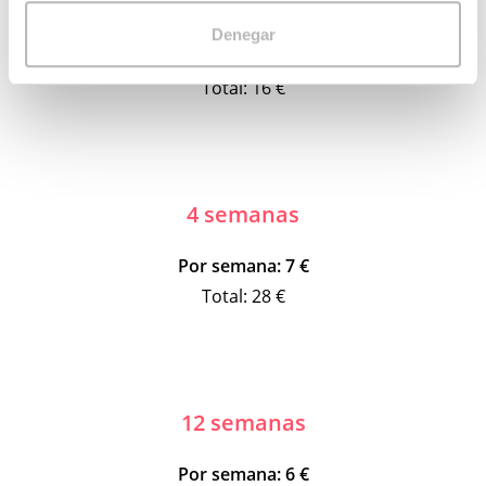
2 semanas
t
i
Denegar
Por semana: 8 €
m
i
Total: 16 €
e
n
t
o
4 semanas
Por semana: 7 €
Total: 28 €
12 semanas
Por semana: 6 €