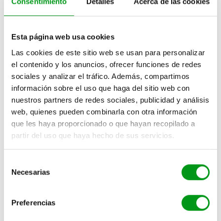
Consentimiento
Detalles
Acerca de las cookies
● Fotos en las que se aprecien ⅔ partes de tu cuerpo
superior
Esta página web usa cookies
● Fotos en las que mires a la cámara
Las cookies de este sitio web se usan para personalizar
Al igual que otras
aplicaciones de citas
, las
el contenido y los anuncios, ofrecer funciones de redes
descripciones en Tinder son muy importantes, ya que
sociales y analizar el tráfico. Además, compartimos
información sobre el uso que haga del sitio web con
te permiten expresarte y mostrarte con total
nuestros partners de redes sociales, publicidad y análisis
naturalidad.
web, quienes pueden combinarla con otra información
que les haya proporcionado o que hayan recopilado a
Las frases en Tinder son del tipo: «Si no coincides
partir del uso que haya hecho de sus servicios.
conmigo, te perderás…», «Si pudieras tener un
superpoder, este sería…», las cuales dan mucho juego
S
y facilitan romper el hielo, evitando tener que iniciar
Necesarias
e
una conversación con un simple «Hola». Mucha gente
l
no se molesta en escribir nada en esta sección, así que
e
Preferencias
no cometas ese error. Los perfiles de Tinder con una
c