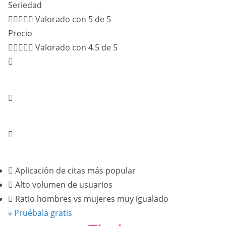
Seriedad





Valorado con 5 de 5
Precio





Valorado con 4.5 de 5
Aplicación de citas más popular
Alto volumen de usuarios
Ratio de hombres y mujeres equilibrado
Aplicación de citas más popular
Alto volumen de usuarios
Ratio hombres vs mujeres muy igualado
» Pruébala gratis