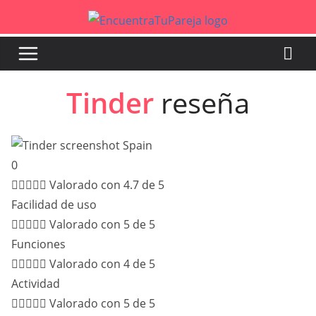
Saltar
al
contenido
Tinder
reseña
0





Valorado con 4.7 de 5
Facilidad de uso





Valorado con 5 de 5
Funciones





Valorado con 4 de 5
Actividad





Valorado con 5 de 5